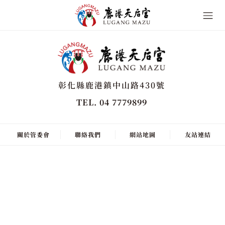
彰化縣鹿港鎮中山路430號
TEL. 04 7779899
關於管委會
聯絡我們
網站地圖
友站連結