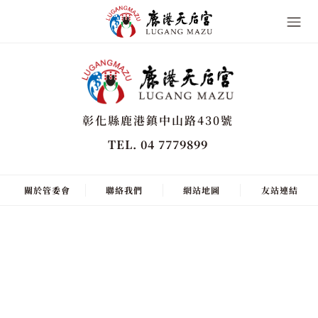
彰化縣鹿港鎮中山路430號
TEL. 04 7779899
關於管委會
聯絡我們
網站地圖
友站連結