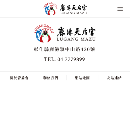
彰化縣鹿港鎮中山路430號
TEL. 04 7779899
關於管委會
聯絡我們
網站地圖
友站連結