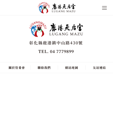
彰化縣鹿港鎮中山路430號
TEL. 04 7779899
關於管委會
聯絡我們
網站地圖
友站連結