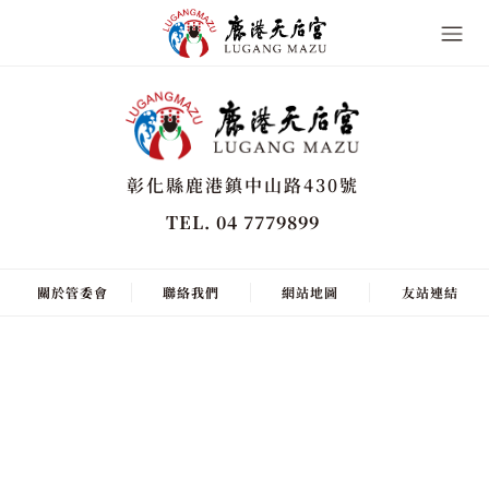
彰化縣鹿港鎮中山路430號
TEL. 04 7779899
關於管委會
聯絡我們
網站地圖
友站連結