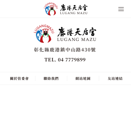
彰化縣鹿港鎮中山路430號
TEL. 04 7779899
關於管委會
聯絡我們
網站地圖
友站連結