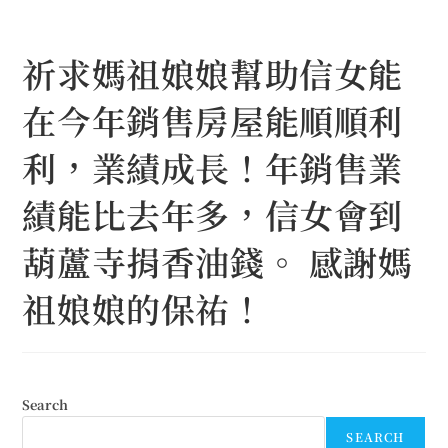
Skip
to
祈求媽祖娘娘幫助信女能
content
在今年銷售房屋能順順利
利，業績成長！年銷售業
績能比去年多，信女會到
葫蘆寺捐香油錢。 感謝媽
祖娘娘的保祐！
Search
SEARCH