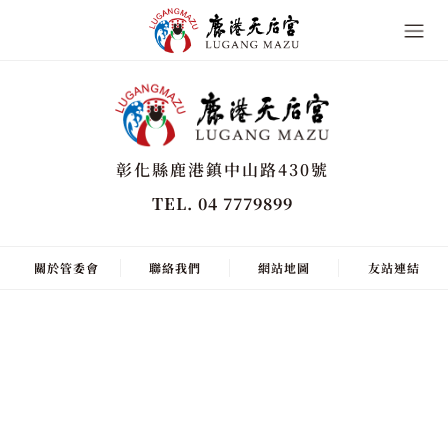
彰化縣鹿港鎮中山路430號
TEL. 04 7779899
關於管委會
聯絡我們
網站地圖
友站連結