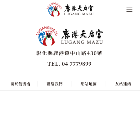
彰化縣鹿港鎮中山路430號
TEL. 04 7779899
關於管委會
聯絡我們
網站地圖
友站連結