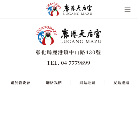
彰化縣鹿港鎮中山路430號
TEL. 04 7779899
關於管委會
聯絡我們
網站地圖
友站連結