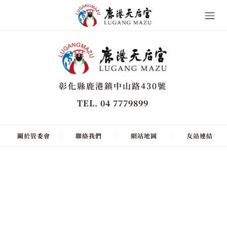
彰化縣鹿港鎮中山路430號
TEL. 04 7779899
關於管委會
聯絡我們
網站地圖
友站連結