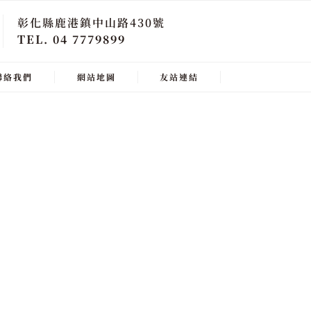
彰化縣鹿港鎮中山路430號
TEL. 04 7779899
聯絡我們
網站地圖
友站連結