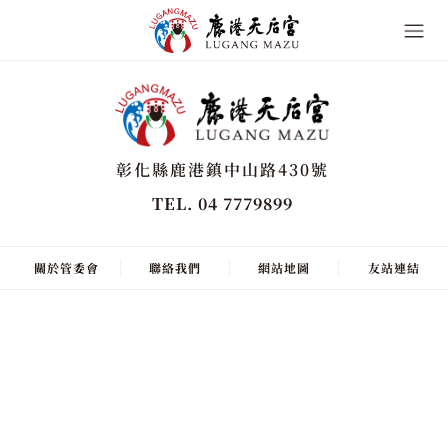
彰化縣鹿港鎮中山路430號
TEL. 04 7779899
關於管委會
聯絡我們
網站地圖
友站連結