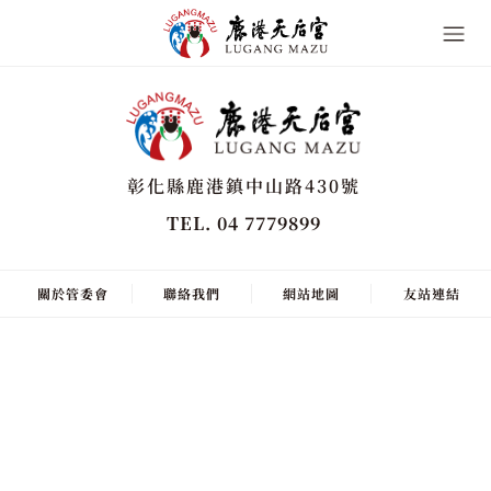
彰化縣鹿港鎮中山路430號
TEL. 04 7779899
關於管委會
聯絡我們
網站地圖
友站連結