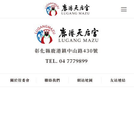
彰化縣鹿港鎮中山路430號
TEL. 04 7779899
關於管委會
聯絡我們
網站地圖
友站連結