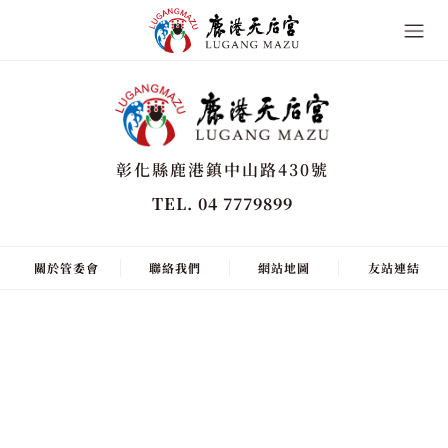
彰化縣鹿港鎮中山路430號
TEL. 04 7779899
關於管委會
聯絡我們
網站地圖
友站連結