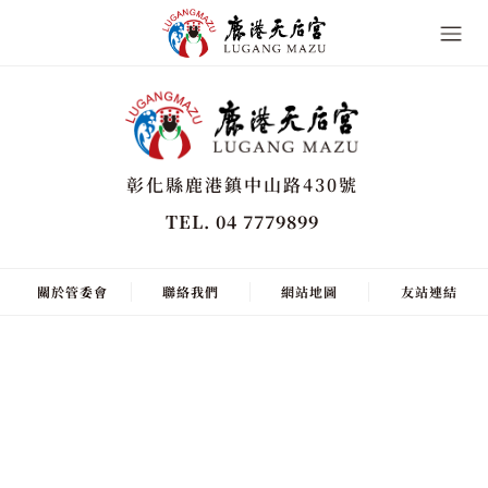
彰化縣鹿港鎮中山路430號
TEL. 04 7779899
關於管委會
聯絡我們
網站地圖
友站連結