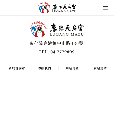
彰化縣鹿港鎮中山路430號
TEL. 04 7779899
關於管委會
聯絡我們
網站地圖
友站連結