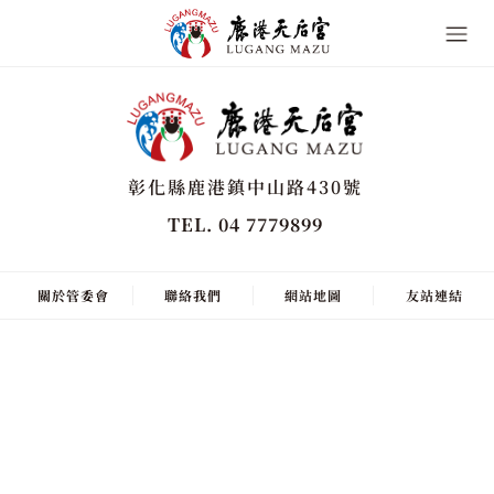
彰化縣鹿港鎮中山路430號
TEL. 04 7779899
關於管委會
聯絡我們
網站地圖
友站連結