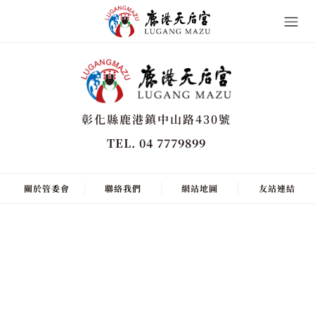
彰化縣鹿港鎮中山路430號
TEL. 04 7779899
關於管委會
聯絡我們
網站地圖
友站連結