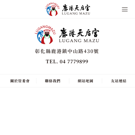
彰化縣鹿港鎮中山路430號
TEL. 04 7779899
關於管委會
聯絡我們
網站地圖
友站連結