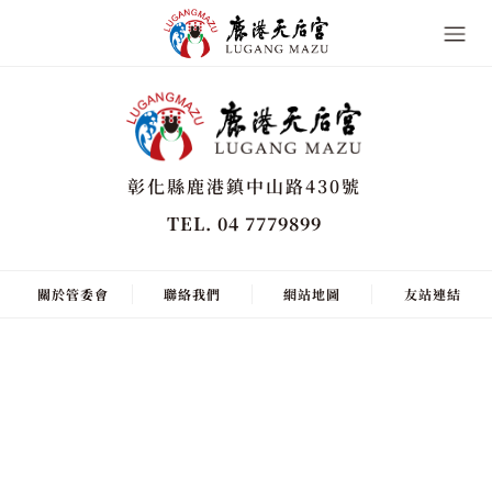
彰化縣鹿港鎮中山路430號
TEL. 04 7779899
關於管委會
聯絡我們
網站地圖
友站連結