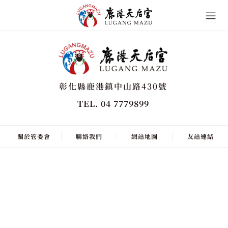
彰化縣鹿港鎮中山路430號
TEL. 04 7779899
關於管委會
聯絡我們
網站地圖
友站連結