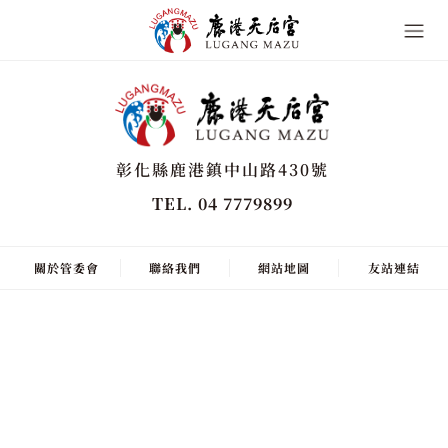
彰化縣鹿港鎮中山路430號
TEL. 04 7779899
關於管委會
聯絡我們
網站地圖
友站連結