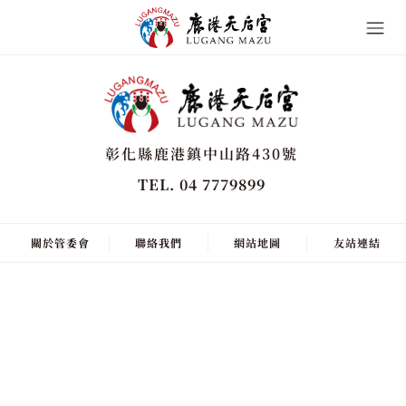
彰化縣鹿港鎮中山路430號
TEL. 04 7779899
關於管委會
聯絡我們
網站地圖
友站連結