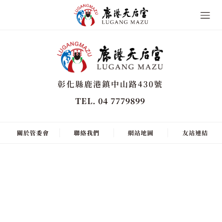
彰化縣鹿港鎮中山路430號
TEL. 04 7779899
關於管委會
聯絡我們
網站地圖
友站連結