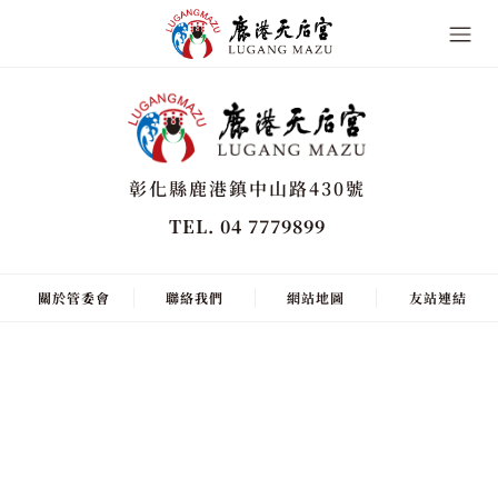
彰化縣鹿港鎮中山路430號
TEL. 04 7779899
關於管委會
聯絡我們
網站地圖
友站連結