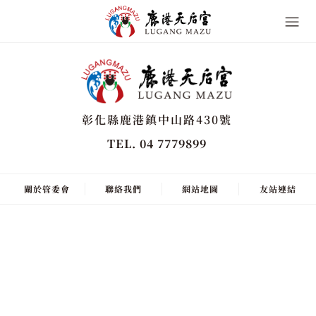
彰化縣鹿港鎮中山路430號
TEL. 04 7779899
關於管委會
聯絡我們
網站地圖
友站連結