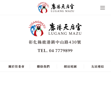
彰化縣鹿港鎮中山路430號
TEL. 04 7779899
關於管委會
聯絡我們
網站地圖
友站連結