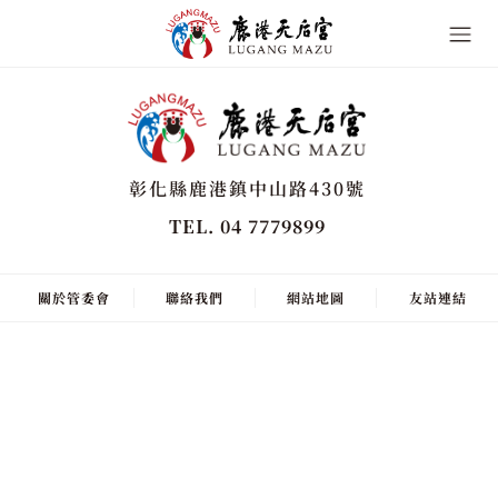
彰化縣鹿港鎮中山路430號
TEL. 04 7779899
關於管委會
聯絡我們
網站地圖
友站連結