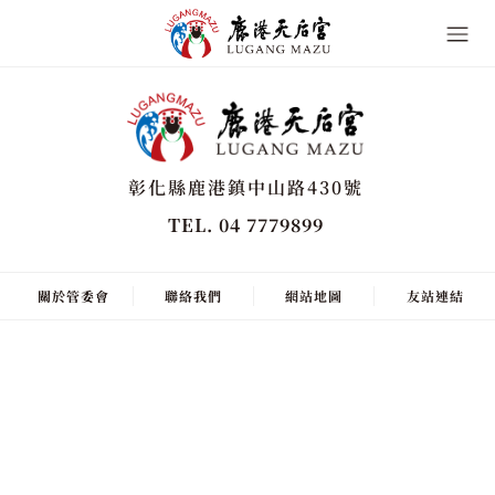
彰化縣鹿港鎮中山路430號
TEL. 04 7779899
關於管委會
聯絡我們
網站地圖
友站連結