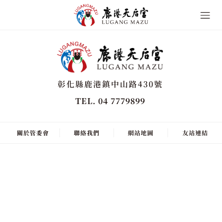
彰化縣鹿港鎮中山路430號
TEL. 04 7779899
關於管委會
聯絡我們
網站地圖
友站連結