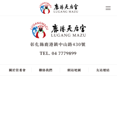
彰化縣鹿港鎮中山路430號
TEL. 04 7779899
關於管委會
聯絡我們
網站地圖
友站連結