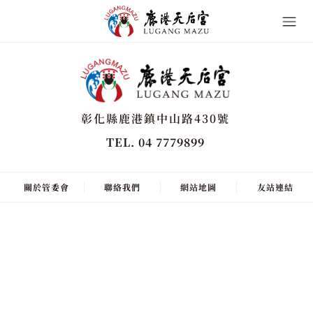
彰化縣鹿港鎮中山路430號
TEL. 04 7779899
關於管委會
聯絡我們
網站地圖
友站連結