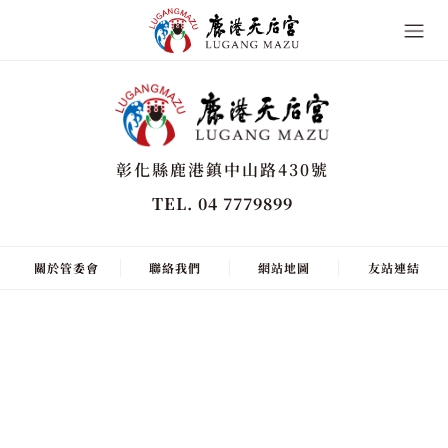
彰化縣鹿港鎮中山路430號
TEL. 04 7779899
關於管委會
聯絡我們
網站地圖
友站連結