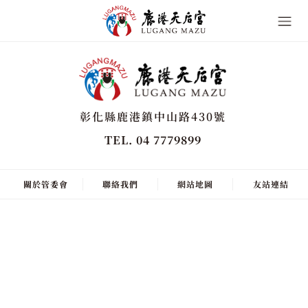
彰化縣鹿港鎮中山路430號
TEL. 04 7779899
關於管委會
聯絡我們
網站地圖
友站連結