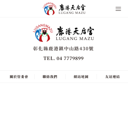
彰化縣鹿港鎮中山路430號
TEL. 04 7779899
關於管委會
聯絡我們
網站地圖
友站連結