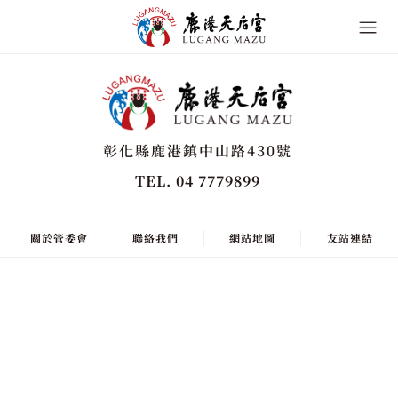
彰化縣鹿港鎮中山路430號
TEL. 04 7779899
關於管委會
聯絡我們
網站地圖
友站連結