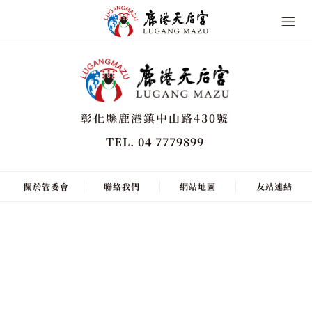
彰化縣鹿港鎮中山路430號
TEL. 04 7779899
關於管委會
聯絡我們
網站地圖
友站連結