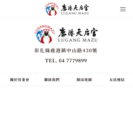
彰化縣鹿港鎮中山路430號
TEL. 04 7779899
關於管委會
聯絡我們
網站地圖
友站連結