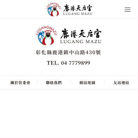
彰化縣鹿港鎮中山路430號
TEL. 04 7779899
關於管委會
聯絡我們
網站地圖
友站連結