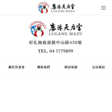
彰化縣鹿港鎮中山路430號
TEL. 04 7779899
關於管委會
聯絡我們
網站地圖
友站連結