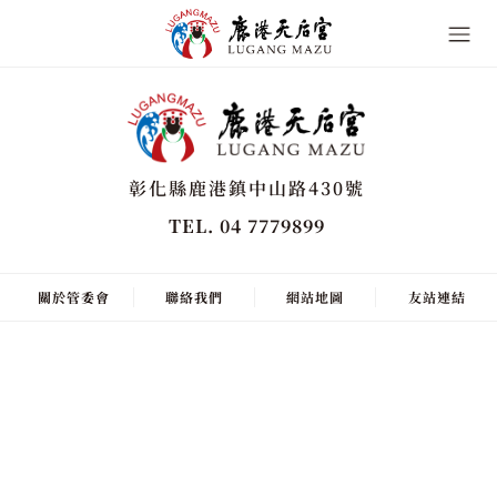
彰化縣鹿港鎮中山路430號
TEL. 04 7779899
關於管委會
聯絡我們
網站地圖
友站連結