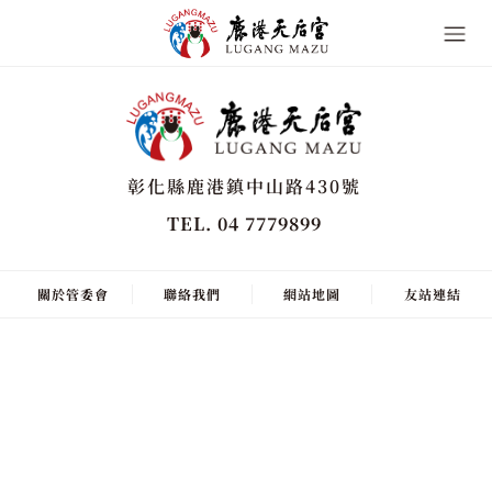
彰化縣鹿港鎮中山路430號
TEL. 04 7779899
關於管委會
聯絡我們
網站地圖
友站連結