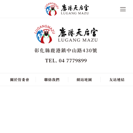
彰化縣鹿港鎮中山路430號
TEL. 04 7779899
關於管委會
聯絡我們
網站地圖
友站連結