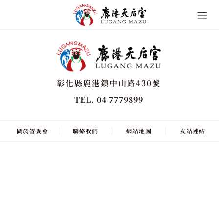
彰化縣鹿港鎮中山路430號
TEL. 04 7779899
關於管委會
聯絡我們
網站地圖
友站連結