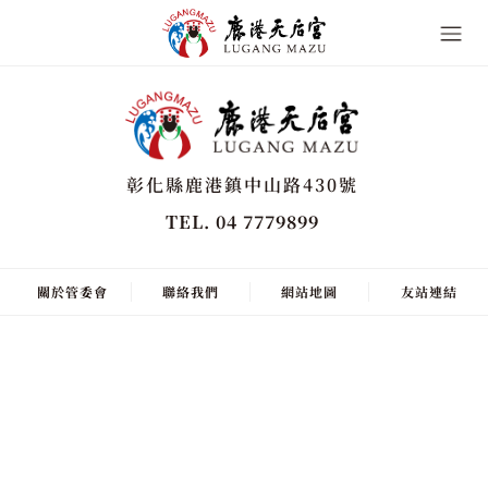
彰化縣鹿港鎮中山路430號
TEL. 04 7779899
關於管委會
聯絡我們
網站地圖
友站連結