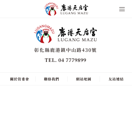
彰化縣鹿港鎮中山路430號
TEL. 04 7779899
關於管委會
聯絡我們
網站地圖
友站連結