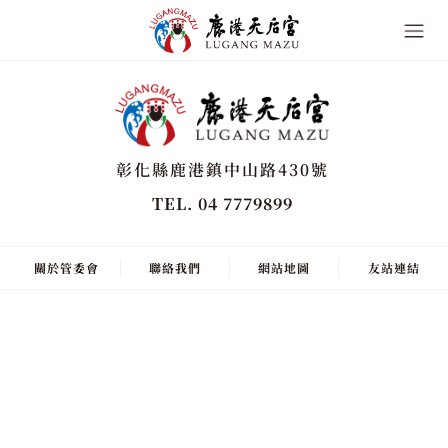
彰化縣鹿港鎮中山路430號
TEL. 04 7779899
關於管委會
聯絡我們
網站地圖
友站連結