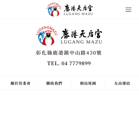
彰化縣鹿港鎮中山路430號
TEL. 04 7779899
關於管委會
聯絡我們
網站地圖
友站連結